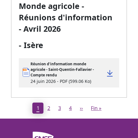
Monde agricole -
Réunions d'information
- Avril 2026
-
Isère
Réunion d'information monde
agricole - Saint-Quentin-Fallavier -
Compte rendu
24 juin 2026 - PDF (599.06 Ko)
Page courante
1
2
3
4
››
Fin »